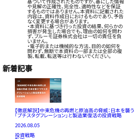
基づいて作成されたものですが、基にした情報
や見解の正確性、完全性、適時性などを保証
するものではありません。本資料に記載された
内容は、資料作成日におけるものであり、予告
なく変更する場合があります。
・本資料に基づき行った投資の結果、何らかの
損害が発生した場合でも、理由の如何を問わ
ず、ブルーモ証券株式会社は一切の責任を負
いません。
・電子的または機械的な方法、目的の如何を
問わず、無断で本資料の一部または全部の複
製、転載、転送等は行わないでください。
新着記事
【徹底解説】中東危機の再燃と原油高の脅威：日本を襲う
「プチスタグフレーション」と製造業復活の投資戦略
2026.08.05
投資戦略