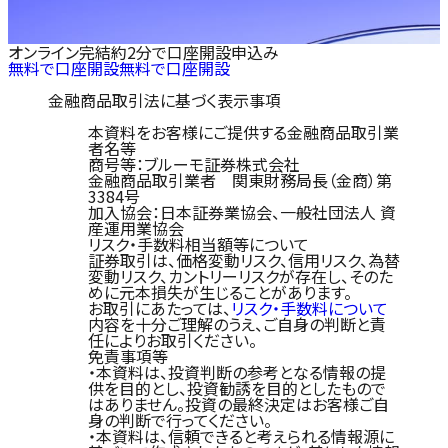
オンライン完結
約2分で口座開設申込み
無料で口座開設
無料で口座開設
金融商品取引法に基づく表示事項
本資料をお客様にご提供する金融商品取引業
者名等
商号等：ブルーモ証券株式会社
金融商品取引業者 関東財務局長（金商）第
3384号
加入協会：日本証券業協会、一般社団法人 資
産運用業協会
リスク・手数料相当額等について
証券取引は、価格変動リスク、信用リスク、為替
変動リスク、カントリーリスクが存在し、そのた
めに元本損失が生じることがあります。
お取引にあたっては、
リスク・手数料について
内容を十分ご理解のうえ、ご自身の判断と責
任によりお取引ください。
免責事項等
・本資料は、投資判断の参考となる情報の提
供を目的とし、投資勧誘を目的としたもので
はありません。投資の最終決定はお客様ご自
身の判断で行ってください。
・本資料は、信頼できると考えられる情報源に