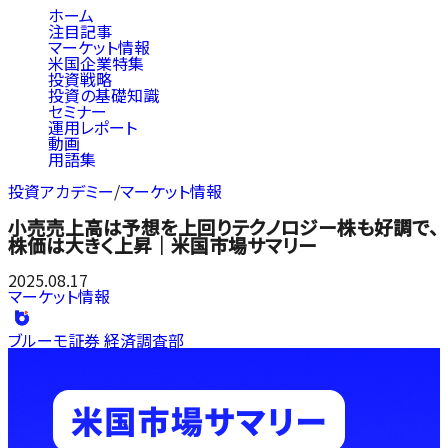
ホーム
注目記事
マーケット情報
米国企業特集
投資戦略
投資の基礎知識
セミナー
運用レポート
動画
用語集
投資アカデミー
/
マーケット情報
小売売上高は予想を上回りテクノロジー株も好調で、
株価は大きく上昇｜米国市場サマリー
2025.08.17
マーケット情報
ブルーモ証券 経済調査部