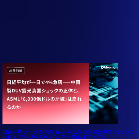
ホーム
注目記事
マーケット情報
米国企業特集
投資戦略
投資の基礎知識
セミナー
運用レポート
動画
用語集
日経平均が一日で4%急落——中国製DUV露光装置ショックの
正体と、ASML「6,000億ドルの牙城」は崩れるのか