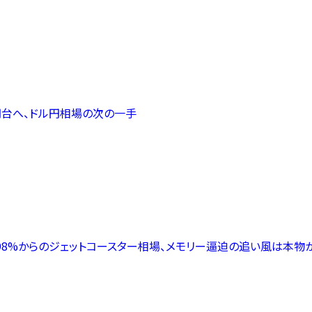
5円台へ、ドル円相場の次の一手
初来+98%からのジェットコースター相場、メモリー逼迫の追い風は本物か（Appl