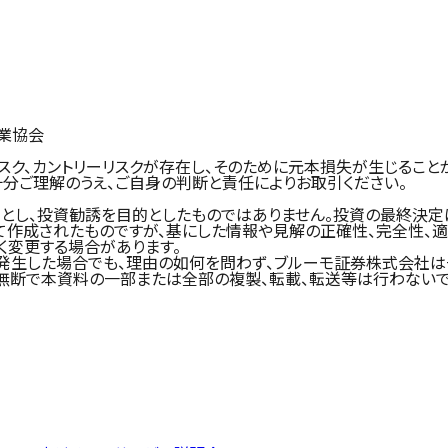
業協会
スク、カントリーリスクが存在し、そのために元本損失が生じること
分ご理解のうえ、ご自身の判断と責任によりお取引ください。
とし、投資勧誘を目的としたものではありません。投資の最終決定
て作成されたものですが、基にした情報や見解の正確性、完全性、
く変更する場合があります。
発生した場合でも、理由の如何を問わず、ブルーモ証券株式会社は
無断で本資料の一部または全部の複製、転載、転送等は行わないで