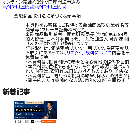
オンライン完結
約2分で口座開設申込み
無料で口座開設
無料で口座開設
金融商品取引法に基づく表示事項
本資料をお客様にご提供する金融商品取引業者名等
商号等：ブルーモ証券株式会社
金融商品取引業者 関東財務局長（金商）第3384号
加入協会：日本証券業協会、一般社団法人 資産運用
リスク・手数料相当額等について
証券取引は、価格変動リスク、信用リスク、為替変動リ
お取引にあたっては、
リスク・手数料について
内容を十
免責事項等
・本資料は、投資判断の参考となる情報の提供を目的
・本資料は、信頼できると考えられる情報源に基づい
れた内容は、資料作成日におけるものであり、予告な
・本資料に基づき行った投資の結果、何らかの損害が
・電子的または機械的な方法、目的の如何を問わず、
新着記事