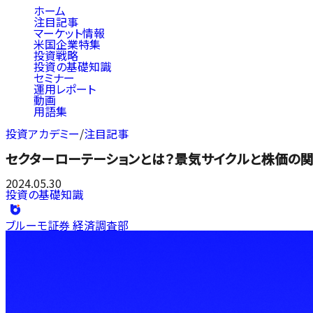
ホーム
注目記事
マーケット情報
米国企業特集
投資戦略
投資の基礎知識
セミナー
運用レポート
動画
用語集
投資アカデミー
/
注目記事
セクターローテーションとは？景気サイクルと株価の
2024.05.30
投資の基礎知識
ブルーモ証券 経済調査部