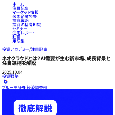
ホーム
注目記事
マーケット情報
米国企業特集
投資戦略
投資の基礎知識
セミナー
運用レポート
動画
用語集
投資アカデミー
/
注目記事
ネオクラウドとは？AI需要が生む新市場、成長背景と
注目銘柄を解説
2025.10.04
投資戦略
ブルーモ証券 経済調査部