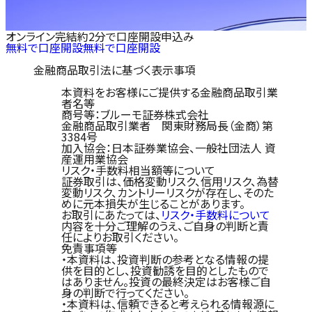
オンライン完結
約2分で口座開設申込み
無料で口座開設
無料で口座開設
金融商品取引法に基づく表示事項
本資料をお客様にご提供する金融商品取引業
者名等
商号等：ブルーモ証券株式会社
金融商品取引業者 関東財務局長（金商）第
3384号
加入協会：日本証券業協会、一般社団法人 資
産運用業協会
リスク・手数料相当額等について
証券取引は、価格変動リスク、信用リスク、為替
変動リスク、カントリーリスクが存在し、そのた
めに元本損失が生じることがあります。
お取引にあたっては、
リスク・手数料について
内容を十分ご理解のうえ、ご自身の判断と責
任によりお取引ください。
免責事項等
・本資料は、投資判断の参考となる情報の提
供を目的とし、投資勧誘を目的としたもので
はありません。投資の最終決定はお客様ご自
身の判断で行ってください。
・本資料は、信頼できると考えられる情報源に