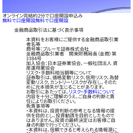
オンライン完結
約2分で口座開設申込み
無料で口座開設
無料で口座開設
金融商品取引法に基づく表示事項
本資料をお客様にご提供する金融商品取引業
者名等
商号等：ブルーモ証券株式会社
金融商品取引業者 関東財務局長（金商）第
3384号
加入協会：日本証券業協会、一般社団法人 資
産運用業協会
リスク・手数料相当額等について
証券取引は、価格変動リスク、信用リスク、為替
変動リスク、カントリーリスクが存在し、そのた
めに元本損失が生じることがあります。
お取引にあたっては、
リスク・手数料について
内容を十分ご理解のうえ、ご自身の判断と責
任によりお取引ください。
免責事項等
・本資料は、投資判断の参考となる情報の提
供を目的とし、投資勧誘を目的としたもので
はありません。投資の最終決定はお客様ご自
身の判断で行ってください。
・本資料は、信頼できると考えられる情報源に