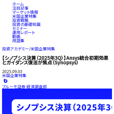
ホーム
注目記事
マーケット情報
米国企業特集
投資戦略
投資の基礎知識
セミナー
運用レポート
動画
用語集
投資アカデミー
/
米国企業特集
【シノプシス決算（2025年3Q）】Ansys統合初期効果
とガイダンス復活が焦点（Synopsys）
2025.09.03
米国企業特集
ブルーモ証券 経済調査部