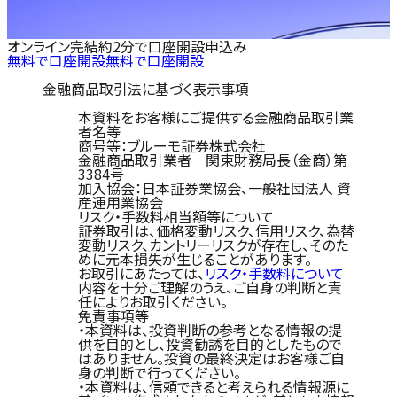
オンライン完結
約2分で口座開設申込み
無料で口座開設
無料で口座開設
金融商品取引法に基づく表示事項
本資料をお客様にご提供する金融商品取引業
者名等
商号等：ブルーモ証券株式会社
金融商品取引業者 関東財務局長（金商）第
3384号
加入協会：日本証券業協会、一般社団法人 資
産運用業協会
リスク・手数料相当額等について
証券取引は、価格変動リスク、信用リスク、為替
変動リスク、カントリーリスクが存在し、そのた
めに元本損失が生じることがあります。
お取引にあたっては、
リスク・手数料について
内容を十分ご理解のうえ、ご自身の判断と責
任によりお取引ください。
免責事項等
・本資料は、投資判断の参考となる情報の提
供を目的とし、投資勧誘を目的としたもので
はありません。投資の最終決定はお客様ご自
身の判断で行ってください。
・本資料は、信頼できると考えられる情報源に