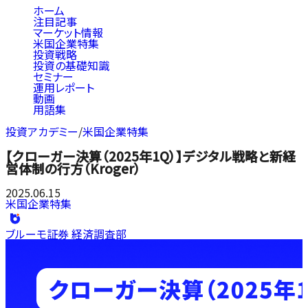
ホーム
注目記事
マーケット情報
米国企業特集
投資戦略
投資の基礎知識
セミナー
運用レポート
動画
用語集
投資アカデミー
/
米国企業特集
【クローガー決算（2025年1Q）】デジタル戦略と新経
営体制の行方（Kroger）
2025.06.15
米国企業特集
ブルーモ証券 経済調査部