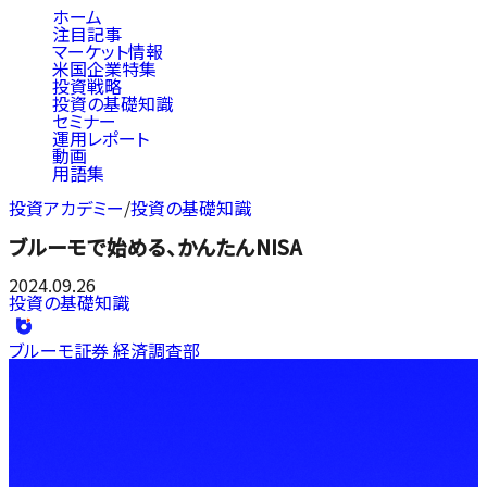
ホーム
注目記事
マーケット情報
米国企業特集
投資戦略
投資の基礎知識
セミナー
運用レポート
動画
用語集
投資アカデミー
/
投資の基礎知識
ブルーモで始める、かんたんNISA
2024.09.26
投資の基礎知識
ブルーモ証券 経済調査部