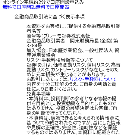
オンライン完結
約2分で口座開設申込み
無料で口座開設
無料で口座開設
金融商品取引法に基づく表示事項
本資料をお客様にご提供する金融商品取引業
者名等
商号等：ブルーモ証券株式会社
金融商品取引業者 関東財務局長（金商）第
3384号
加入協会：日本証券業協会、一般社団法人 資
産運用業協会
リスク・手数料相当額等について
証券取引は、価格変動リスク、信用リスク、為替
変動リスク、カントリーリスクが存在し、そのた
めに元本損失が生じることがあります。
お取引にあたっては、
リスク・手数料について
内容を十分ご理解のうえ、ご自身の判断と責
任によりお取引ください。
免責事項等
・本資料は、投資判断の参考となる情報の提
供を目的とし、投資勧誘を目的としたもので
はありません。投資の最終決定はお客様ご自
身の判断で行ってください。
・本資料は、信頼できると考えられる情報源に
基づいて作成されたものですが、基にした情報
や見解の正確性、完全性、適時性などを保証
するものではありません。本資料に記載された