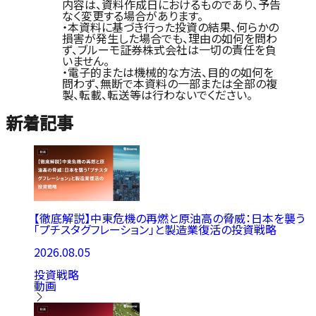
内容は、資料作成日におけるものであり、予告
なく変更する場合があります。
・本資料に基づき行った投資の結果、何らかの
損害が発生した場合でも、理由の如何を問わ
ず、ブルーモ証券株式会社は一切の責任を負
いません。
・電子的または機械的な方法、目的の如何を
問わず、無断で本資料の一部または全部の複
製、転載、転送等は行わないでください。
新着記事
【徹底解説】中東危機の再燃と原油高の脅威：日本を襲う
「プチスタグフレーション」と製造業復活の投資戦略
2026.08.05
投資戦略
動画