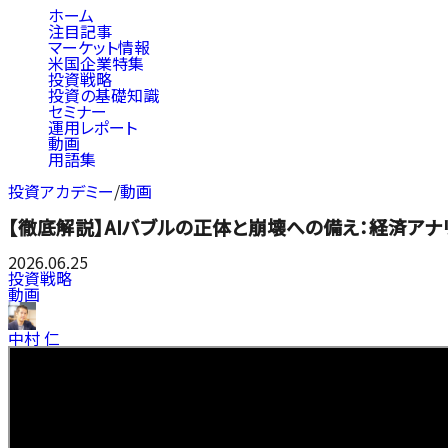
ホーム
注目記事
マーケット情報
米国企業特集
投資戦略
投資の基礎知識
セミナー
運用レポート
動画
用語集
投資アカデミー
/
動画
【徹底解説】AIバブルの正体と崩壊への備え：経済ア
2026.06.25
投資戦略
動画
中村 仁