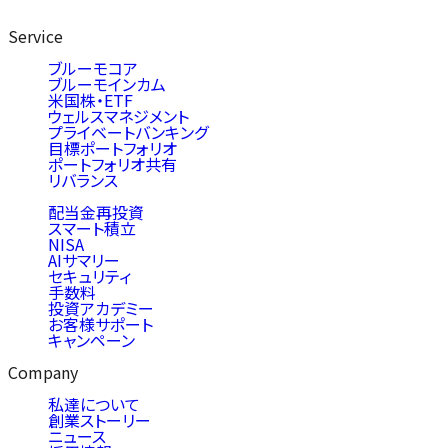
Service
ブルーモコア
ブルーモインカム
米国株・ETF
ウェルスマネジメント
プライベートバンキング
目標ポートフォリオ
ポートフォリオ共有
リバランス
配当金再投資
スマート積立
NISA
AIサマリー
セキュリティ
手数料
投資アカデミー
お客様サポート
キャンペーン
Company
私達について
創業ストーリー
ニュース