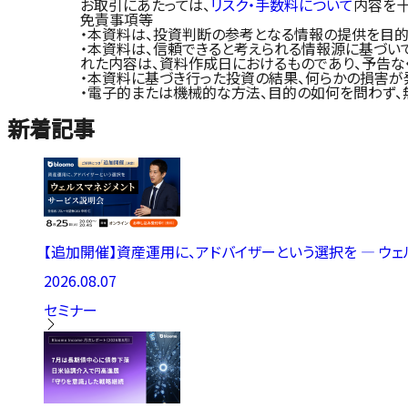
お取引にあたっては、
リスク・手数料について
内容を十
免責事項等
・本資料は、投資判断の参考となる情報の提供を目的
・本資料は、信頼できると考えられる情報源に基づい
れた内容は、資料作成日におけるものであり、予告な
・本資料に基づき行った投資の結果、何らかの損害が
・電子的または機械的な方法、目的の如何を問わず、
新着記事
【追加開催】資産運用に、アドバイザーという選択を ― ウ
2026.08.07
セミナー