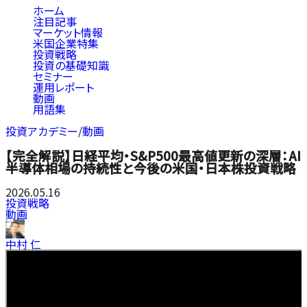
ホーム
注目記事
マーケット情報
米国企業特集
投資戦略
投資の基礎知識
セミナー
運用レポート
動画
用語集
投資アカデミー
/
動画
【完全解説】日経平均・S&P500最高値更新の深層：AI
半導体相場の持続性と今後の米国・日本株投資戦略
2026.05.16
投資戦略
動画
中村 仁