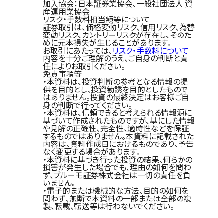
加入協会：日本証券業協会、一般社団法人 資
産運用業協会
リスク・手数料相当額等について
証券取引は、価格変動リスク、信用リスク、為替
変動リスク、カントリーリスクが存在し、そのた
めに元本損失が生じることがあります。
お取引にあたっては、
リスク・手数料について
内容を十分ご理解のうえ、ご自身の判断と責
任によりお取引ください。
免責事項等
・本資料は、投資判断の参考となる情報の提
供を目的とし、投資勧誘を目的としたもので
はありません。投資の最終決定はお客様ご自
身の判断で行ってください。
・本資料は、信頼できると考えられる情報源に
基づいて作成されたものですが、基にした情報
や見解の正確性、完全性、適時性などを保証
するものではありません。本資料に記載された
内容は、資料作成日におけるものであり、予告
なく変更する場合があります。
・本資料に基づき行った投資の結果、何らかの
損害が発生した場合でも、理由の如何を問わ
ず、ブルーモ証券株式会社は一切の責任を負
いません。
・電子的または機械的な方法、目的の如何を
問わず、無断で本資料の一部または全部の複
製、転載、転送等は行わないでください。