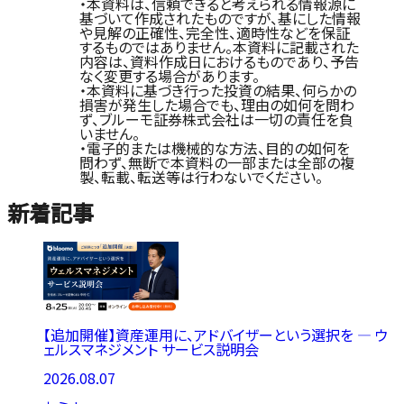
・本資料は、信頼できると考えられる情報源に
基づいて作成されたものですが、基にした情報
や見解の正確性、完全性、適時性などを保証
するものではありません。本資料に記載された
内容は、資料作成日におけるものであり、予告
なく変更する場合があります。
・本資料に基づき行った投資の結果、何らかの
損害が発生した場合でも、理由の如何を問わ
ず、ブルーモ証券株式会社は一切の責任を負
いません。
・電子的または機械的な方法、目的の如何を
問わず、無断で本資料の一部または全部の複
製、転載、転送等は行わないでください。
新着記事
【追加開催】資産運用に、アドバイザーという選択を ― ウ
ェルスマネジメント サービス説明会
2026.08.07