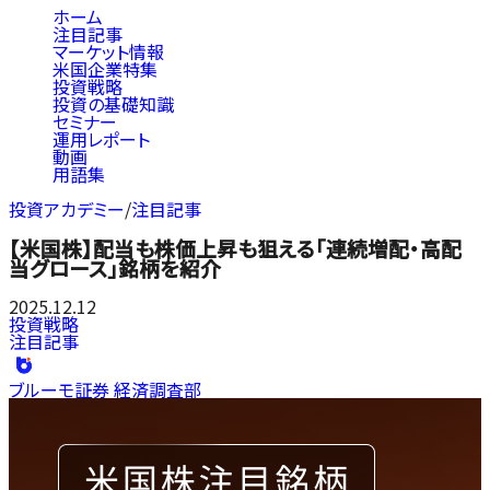
ホーム
注目記事
マーケット情報
米国企業特集
投資戦略
投資の基礎知識
セミナー
運用レポート
動画
用語集
投資アカデミー
/
注目記事
【米国株】配当も株価上昇も狙える「連続増配・高配
当グロース」銘柄を紹介
2025.12.12
投資戦略
注目記事
ブルーモ証券 経済調査部