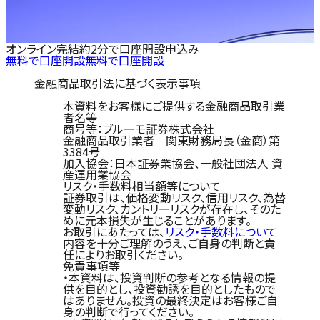
オンライン完結
約2分で口座開設申込み
無料で口座開設
無料で口座開設
金融商品取引法に基づく表示事項
本資料をお客様にご提供する金融商品取引業
者名等
商号等：ブルーモ証券株式会社
金融商品取引業者 関東財務局長（金商）第
3384号
加入協会：日本証券業協会、一般社団法人 資
産運用業協会
リスク・手数料相当額等について
証券取引は、価格変動リスク、信用リスク、為替
変動リスク、カントリーリスクが存在し、そのた
めに元本損失が生じることがあります。
お取引にあたっては、
リスク・手数料について
内容を十分ご理解のうえ、ご自身の判断と責
任によりお取引ください。
免責事項等
・本資料は、投資判断の参考となる情報の提
供を目的とし、投資勧誘を目的としたもので
はありません。投資の最終決定はお客様ご自
身の判断で行ってください。