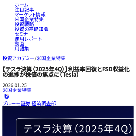
ホーム
注目記事
マーケット情報
米国企業特集
投資戦略
投資の基礎知識
セミナー
運用レポート
動画
用語集
投資アカデミー
/
米国企業特集
【テスラ決算（2025年4Q）】利益率回復とFSD収益化
の進捗が株価の焦点に（Tesla）
2026.01.25
米国企業特集
ブルーモ証券 経済調査部