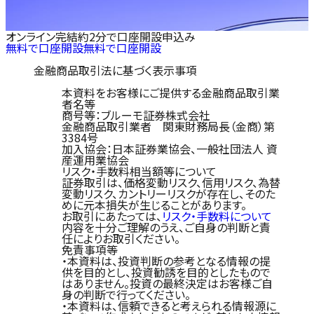
オンライン完結
約2分で口座開設申込み
無料で口座開設
無料で口座開設
金融商品取引法に基づく表示事項
本資料をお客様にご提供する金融商品取引業
者名等
商号等：ブルーモ証券株式会社
金融商品取引業者 関東財務局長（金商）第
3384号
加入協会：日本証券業協会、一般社団法人 資
産運用業協会
リスク・手数料相当額等について
証券取引は、価格変動リスク、信用リスク、為替
変動リスク、カントリーリスクが存在し、そのた
めに元本損失が生じることがあります。
お取引にあたっては、
リスク・手数料について
内容を十分ご理解のうえ、ご自身の判断と責
任によりお取引ください。
免責事項等
・本資料は、投資判断の参考となる情報の提
供を目的とし、投資勧誘を目的としたもので
はありません。投資の最終決定はお客様ご自
身の判断で行ってください。
・本資料は、信頼できると考えられる情報源に