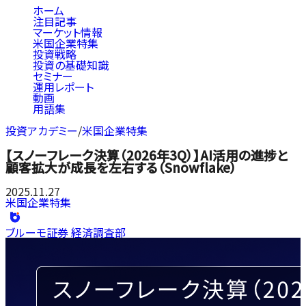
ホーム
注目記事
マーケット情報
米国企業特集
投資戦略
投資の基礎知識
セミナー
運用レポート
動画
用語集
投資アカデミー
/
米国企業特集
【スノーフレーク決算（2026年3Q）】AI活用の進捗と
顧客拡大が成長を左右する（Snowflake）
2025.11.27
米国企業特集
ブルーモ証券 経済調査部