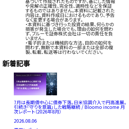
基づいて作成されたものですが、基にした情報
や見解の正確性、完全性、適時性などを保証
するものではありません。本資料に記載された
内容は、資料作成日におけるものであり、予告
なく変更する場合があります。
・本資料に基づき行った投資の結果、何らかの
損害が発生した場合でも、理由の如何を問わ
ず、ブルーモ証券株式会社は一切の責任を負
いません。
・電子的または機械的な方法、目的の如何を
問わず、無断で本資料の一部または全部の複
製、転載、転送等は行わないでください。
新着記事
7月は長期債中心に債券下落。日米協調介入で円高進展。
引続き「守りを意識」した戦略継続 / Bloomo income 月
次レポート（2026年8月）
2026.08.06