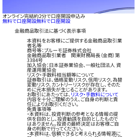
オンライン完結
約2分で口座開設申込み
無料で口座開設
無料で口座開設
金融商品取引法に基づく表示事項
本資料をお客様にご提供する金融商品取引業
者名等
商号等：ブルーモ証券株式会社
金融商品取引業者 関東財務局長（金商）第
3384号
加入協会：日本証券業協会、一般社団法人 資
産運用業協会
リスク・手数料相当額等について
証券取引は、価格変動リスク、信用リスク、為替
変動リスク、カントリーリスクが存在し、そのた
めに元本損失が生じることがあります。
お取引にあたっては、
リスク・手数料について
内容を十分ご理解のうえ、ご自身の判断と責
任によりお取引ください。
免責事項等
・本資料は、投資判断の参考となる情報の提
供を目的とし、投資勧誘を目的としたもので
はありません。投資の最終決定はお客様ご自
身の判断で行ってください。
・本資料は、信頼できると考えられる情報源に