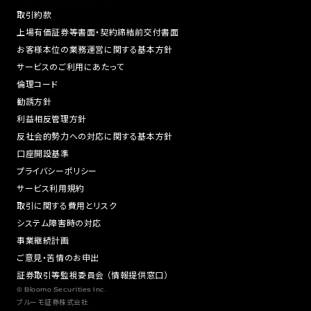
取引約款
上場有価証券等書面・契約締結前交付書面
お客様本位の業務運営に関する基本方針
サービスのご利用にあたって
倫理コード
勧誘方針
利益相反管理方針
反社会的勢力への対応に関する基本方針
口座開設基準
プライバシーポリシー
サービス利用規約
取引に関する費用とリスク
システム障害時の対応
事業継続計画
ご意見・苦情のお申出
証券取引等監視委員会 （情報提供窓口）
© Bloomo Securities Inc.
ブルーモ証券株式会社