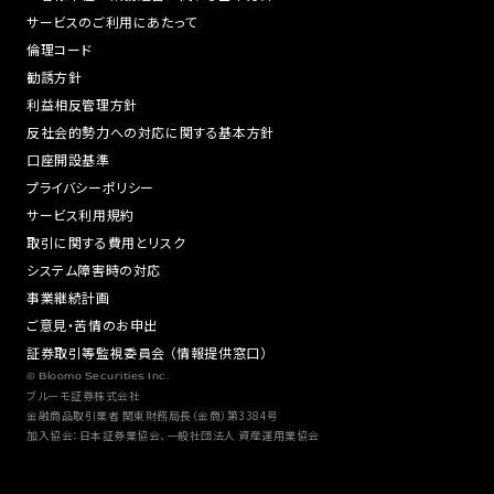
サービスのご利用にあたって
倫理コード
勧誘方針
利益相反管理方針
反社会的勢力への対応に関する基本方針
口座開設基準
プライバシーポリシー
サービス利用規約
取引に関する費用とリスク
システム障害時の対応
事業継続計画
ご意見・苦情のお申出
証券取引等監視委員会 （情報提供窓口）
© Bloomo Securities Inc.
ブルーモ証券株式会社
金融商品取引業者 関東財務局長（金商）第3384号
加入協会：日本証券業協会、一般社団法人 資産運用業協会