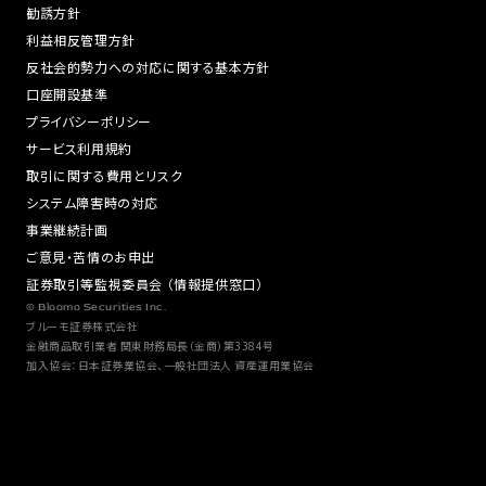
勧誘方針
利益相反管理方針
反社会的勢力への対応に関する基本方針
口座開設基準
プライバシーポリシー
サービス利用規約
取引に関する費用とリスク
システム障害時の対応
事業継続計画
ご意見・苦情のお申出
証券取引等監視委員会 （情報提供窓口）
© Bloomo Securities Inc.
ブルーモ証券株式会社
金融商品取引業者 関東財務局長（金商）第3384号
加入協会：日本証券業協会、一般社団法人 資産運用業協会