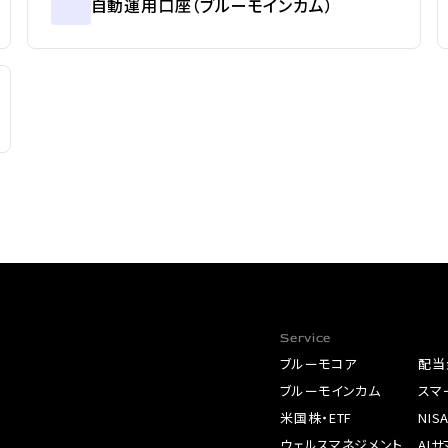
自動運用口座（ブルーモインカム）
Service
ブルーモコア
配当
ブルーモインカム
スマ
米国株・ETF
NIS
ウェルスマネジメント
AI