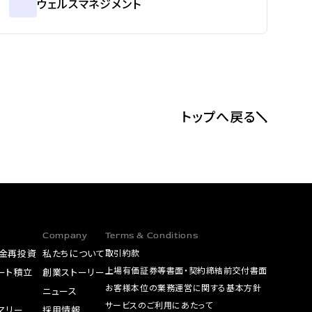
ウェルスマネジメント
トップへ戻る
Company
Terms & Conditions
金再投資
私たちについて
取引約款
上場有価証券等書面・契約締結前交付書面
ート積立
創業ストーリー
お客様本位の業務運営に関する基本方針
A
ニュース
サービスのご利用にあたって
サマリー
採用情報