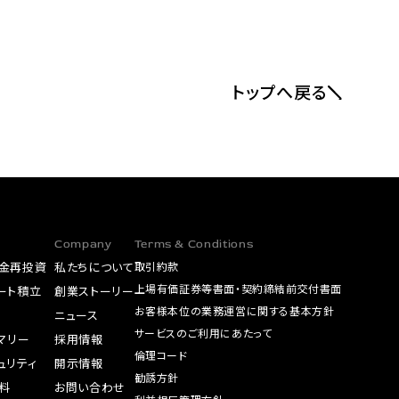
トップへ戻る
Company
Terms & Conditions
金再投資
私たちについて
取引約款
上場有価証券等書面・契約締結前交付書面
ート積立
創業ストーリー
お客様本位の業務運営に関する基本方針
A
ニュース
サービスのご利用にあたって
サマリー
採用情報
倫理コード
ュリティ
開示情報
勧誘方針
料
お問い合わせ