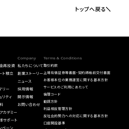
トップへ戻る
Company
Terms & Conditions
金再投資
私たちについて
取引約款
上場有価証券等書面・契約締結前交付書面
ート積立
創業ストーリー
お客様本位の業務運営に関する基本方針
A
ニュース
サービスのご利用にあたって
サマリー
採用情報
倫理コード
ュリティ
開示情報
勧誘方針
料
お問い合わせ
利益相反管理方針
アカデミー
反社会的勢力への対応に関する基本方針
様サポート
口座開設基準
ンペーン