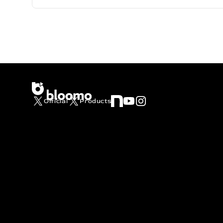
Official
Products