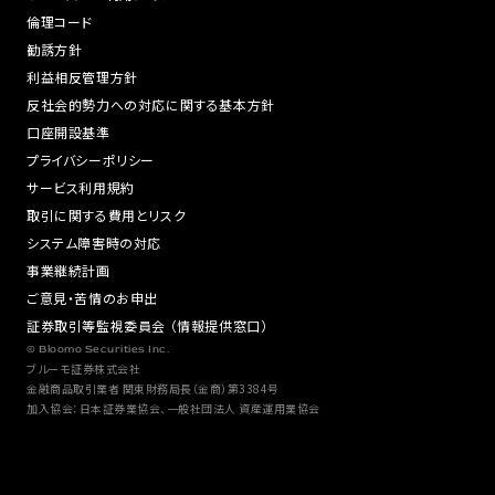
倫理コード
勧誘方針
利益相反管理方針
反社会的勢力への対応に関する基本方針
口座開設基準
プライバシーポリシー
サービス利用規約
取引に関する費用とリスク
システム障害時の対応
事業継続計画
ご意見・苦情のお申出
証券取引等監視委員会 （情報提供窓口）
© Bloomo Securities Inc.
ブルーモ証券株式会社
金融商品取引業者 関東財務局長（金商）第3384号
加入協会：日本証券業協会、一般社団法人 資産運用業協会