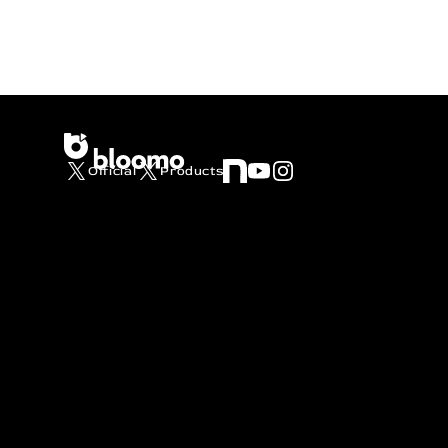
Official
Products