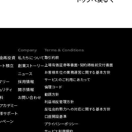
Company
Terms & Conditions
金再投資
私たちについて
取引約款
上場有価証券等書面・契約締結前交付書面
ート積立
創業ストーリー
お客様本位の業務運営に関する基本方針
A
ニュース
サービスのご利用にあたって
サマリー
採用情報
倫理コード
ュリティ
開示情報
勧誘方針
料
お問い合わせ
利益相反管理方針
アカデミー
反社会的勢力への対応に関する基本方針
様サポート
口座開設基準
ンペーン
プライバシーポリシー
サービス利用規約