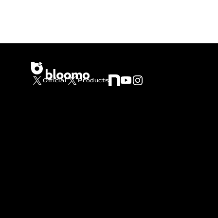
Official
Products