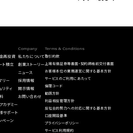
Company
Terms & Conditions
金再投資
私たちについて
取引約款
上場有価証券等書面・契約締結前交付書面
ート積立
創業ストーリー
お客様本位の業務運営に関する基本方針
A
ニュース
サービスのご利用にあたって
サマリー
採用情報
倫理コード
ュリティ
開示情報
勧誘方針
料
お問い合わせ
利益相反管理方針
アカデミー
反社会的勢力への対応に関する基本方針
様サポート
口座開設基準
ンペーン
プライバシーポリシー
サービス利用規約