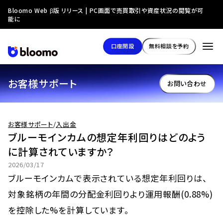
Bloomo Web β版 リリース | PC画面で売買取引や資産状況の閲覧が可
能に
口座開設
無料相談を予約
お客様サポート
お問い合わせ
お客様サポート
/
入出金
ブルーモインカムの想定年利回りはどのよう
に計算されていますか？
2026/03/17
ブルーモインカムで表示されている想定年利回りは、
対象銘柄の年間の分配金利回りより運用報酬(0.88%)
を控除した%を計算しています。