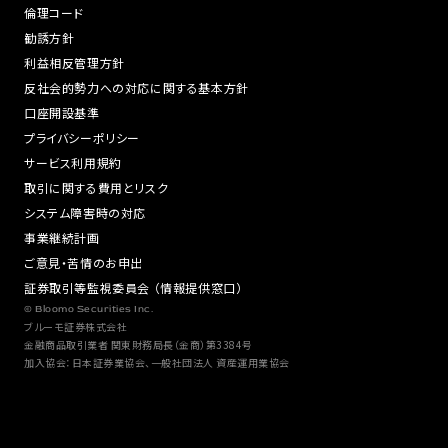
倫理コード
勧誘方針
利益相反管理方針
反社会的勢力への対応に関する基本方針
口座開設基準
プライバシーポリシー
サービス利用規約
取引に関する費用とリスク
システム障害時の対応
事業継続計画
ご意見・苦情のお申出
証券取引等監視委員会 （情報提供窓口）
© Bloomo Securities Inc.
ブルーモ証券株式会社
金融商品取引業者 関東財務局長（金商）第3384号
加入協会：日本証券業協会、一般社団法人 資産運用業協会