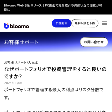
Bloomo Web β版 リリース | PC画面で売買取引や資産状況の閲覧が可
能に
口座開設
無料相談を予約
お客様サポート
お問い合わせ
お客様サポート
/
入出金
なぜポートフォリオで投資管理をすると良いの
ですか？
2025/11/06
ポートフォリオで管理する最大の利点はリスク分散で
す。