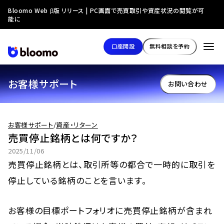
Bloomo Web β版 リリース | PC画面で売買取引や資産状況の閲覧が可
能に
口座開設
無料相談を予約
お客様サポート
お問い合わせ
お客様サポート
/
資産・リターン
売買停止銘柄とは何ですか？
2025/11/06
売買停止銘柄とは、取引所等の都合で一時的に取引を
停止している銘柄のことを言います。
お客様の目標ポートフォリオに売買停止銘柄が含まれ