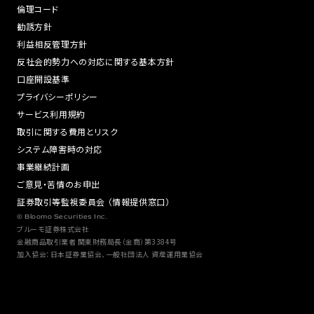
倫理コード
勧誘方針
利益相反管理方針
反社会的勢力への対応に関する基本方針
口座開設基準
プライバシーポリシー
サービス利用規約
取引に関する費用とリスク
システム障害時の対応
事業継続計画
ご意見・苦情のお申出
証券取引等監視委員会 （情報提供窓口）
© Bloomo Securities Inc.
ブルーモ証券株式会社
金融商品取引業者 関東財務局長（金商）第3384号
加入協会：日本証券業協会、一般社団法人 資産運用業協会