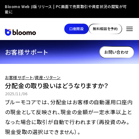
Bloomo Web β版 リリース | PC画面で売買取引や資産状況の閲覧が可
能に
口座開設
無料相談を予約
お客様サポート
お問い合わせ
お客様サポート
/
資産・リターン
分配金の取り扱いはどうなりますか？
2025/11/06
ブルーモコアでは、分配金はお客様の自動運用口座内
の現金として反映され、現金の金額が一定水準以上と
なった場合に取引が自動で行われます（再投資のみ。
現金受取の選択はできません）。