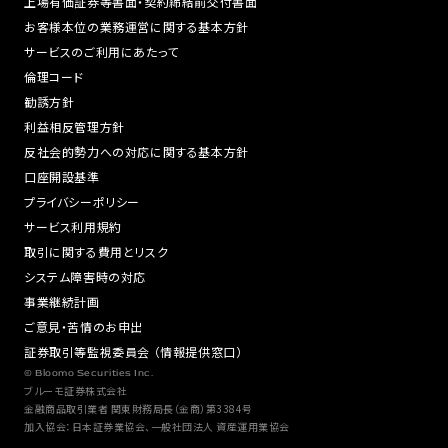
上場有価証券等書面・契約締結前交付書面
お客様本位の業務運営に関する基本方針
サービスのご利用にあたって
倫理コード
勧誘方針
利益相反管理方針
反社会的勢力への対応に関する基本方針
口座開設基準
プライバシーポリシー
サービス利用規約
取引に関する費用とリスク
システム障害時の対応
事業継続計画
ご意見・苦情のお申出
証券取引等監視委員会 （情報提供窓口）
© Bloomo Securities Inc.
ブルーモ証券株式会社
金融商品取引業者 関東財務局長（金商）第3384号
加入協会：日本証券業協会、一般社団法人 資産運用業協会