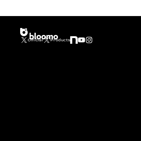
Official
Products