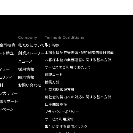
Company
Terms & Conditions
金再投資
私たちについて
取引約款
上場有価証券等書面・契約締結前交付書面
ート積立
創業ストーリー
お客様本位の業務運営に関する基本方針
A
ニュース
サービスのご利用にあたって
サマリー
採用情報
倫理コード
ュリティ
開示情報
勧誘方針
料
お問い合わせ
利益相反管理方針
アカデミー
反社会的勢力への対応に関する基本方針
様サポート
口座開設基準
ンペーン
プライバシーポリシー
サービス利用規約
取引に関する費用とリスク