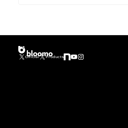
Official
Products