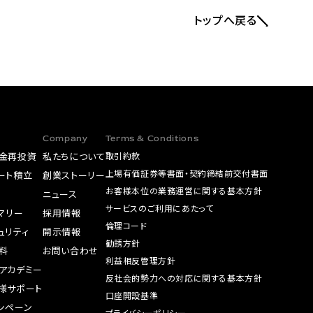
トップへ戻る
Company
Terms & Conditions
金再投資
私たちについて
取引約款
上場有価証券等書面・契約締結前交付書面
ート積立
創業ストーリー
お客様本位の業務運営に関する基本方針
A
ニュース
サービスのご利用にあたって
サマリー
採用情報
倫理コード
ュリティ
開示情報
勧誘方針
料
お問い合わせ
利益相反管理方針
アカデミー
反社会的勢力への対応に関する基本方針
様サポート
口座開設基準
ンペーン
プライバシーポリシー