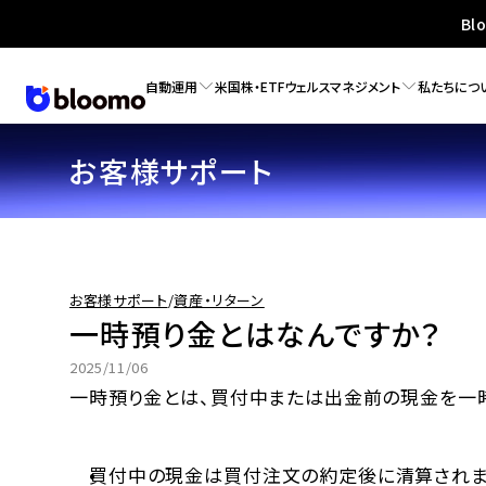
Bl
自動運用
米国株・ETF
ウェルスマネジメント
私たちにつ
お客様サポート
お客様サポート
/
資産・リターン
一時預り金とはなんですか？
2025/11/06
一時預り金とは、買付中または出金前の現金を一
買付中の現金は買付注文の約定後に清算されま