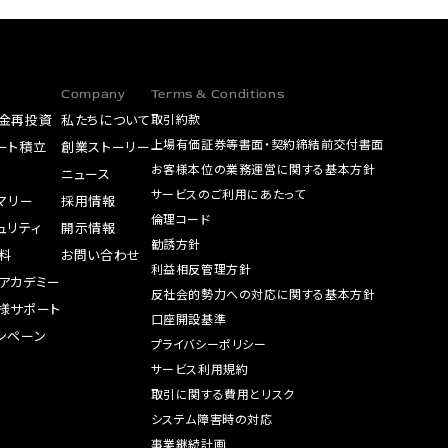
Company
Terms & Conditions
金再投資
私たちについて
取引約款
上場有価証券等書面・契約締結前交付書面
ート積立
創業ストーリー
お客様本位の業務運営に関する基本方針
A
ニュース
サービスのご利用にあたって
サマリー
採用情報
倫理コード
ュリティ
開示情報
勧誘方針
料
お問い合わせ
利益相反管理方針
アカデミー
反社会的勢力への対応に関する基本方針
様サポート
口座開設基準
ンペーン
プライバシーポリシー
サービス利用規約
取引に関する費用とリスク
システム障害時の対応
事業継続計画