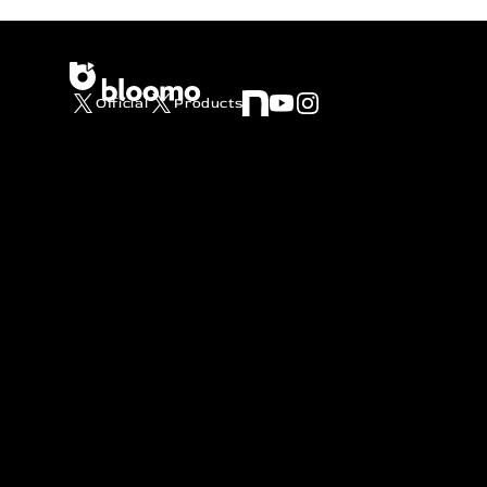
Official
Products