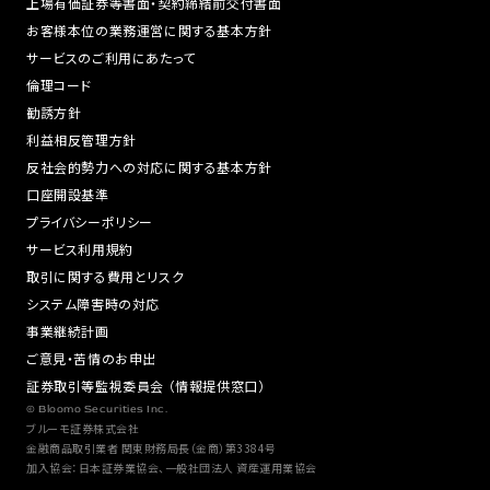
上場有価証券等書面・契約締結前交付書面
お客様本位の業務運営に関する基本方針
サービスのご利用にあたって
倫理コード
勧誘方針
利益相反管理方針
反社会的勢力への対応に関する基本方針
口座開設基準
プライバシーポリシー
サービス利用規約
取引に関する費用とリスク
システム障害時の対応
事業継続計画
ご意見・苦情のお申出
証券取引等監視委員会 （情報提供窓口）
© Bloomo Securities Inc.
ブルーモ証券株式会社
金融商品取引業者 関東財務局長（金商）第3384号
加入協会：日本証券業協会、一般社団法人 資産運用業協会