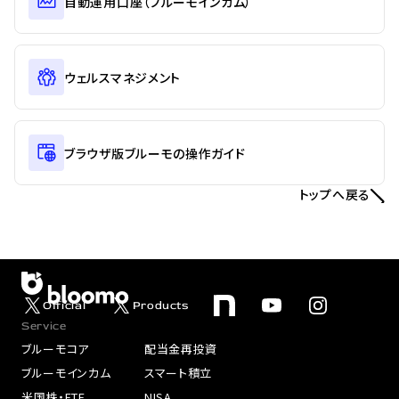
自動運用口座（ブルーモインカム）
ウェルスマネジメント
ブラウザ版ブルーモの操作ガイド
トップへ戻る
Official
Products
Service
ブルーモコア
配当金再投資
ブルーモインカム
スマート積立
米国株・ETF
NISA