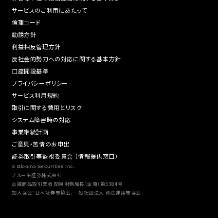
サービスのご利用にあたって
倫理コード
勧誘方針
利益相反管理方針
反社会的勢力への対応に関する基本方針
口座開設基準
プライバシーポリシー
サービス利用規約
取引に関する費用とリスク
システム障害時の対応
事業継続計画
ご意見・苦情のお申出
証券取引等監視委員会 （情報提供窓口）
© Bloomo Securities Inc.
ブルーモ証券株式会社
金融商品取引業者 関東財務局長（金商）第3384号
加入協会：日本証券業協会、一般社団法人 資産運用業協会