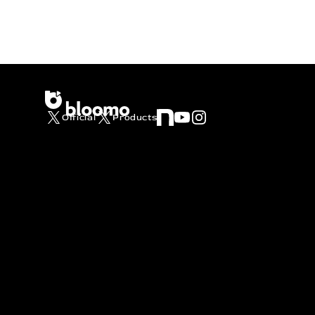
Official
Products