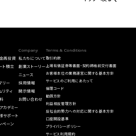
Company
Terms & Conditions
金再投資
私たちについて
取引約款
上場有価証券等書面・契約締結前交付書面
ート積立
創業ストーリー
お客様本位の業務運営に関する基本方針
A
ニュース
サービスのご利用にあたって
サマリー
採用情報
倫理コード
ュリティ
開示情報
勧誘方針
料
お問い合わせ
利益相反管理方針
アカデミー
反社会的勢力への対応に関する基本方針
様サポート
口座開設基準
ンペーン
プライバシーポリシー
サービス利用規約