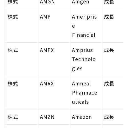
株式
AMGN
Amgen
成長
株式
AMP
Ameripris
成長
e 
Financial
株式
AMPX
Amprius 
成長
Technolo
gies
株式
AMRX
Amneal 
成長
Pharmace
uticals
株式
AMZN
Amazon
成長