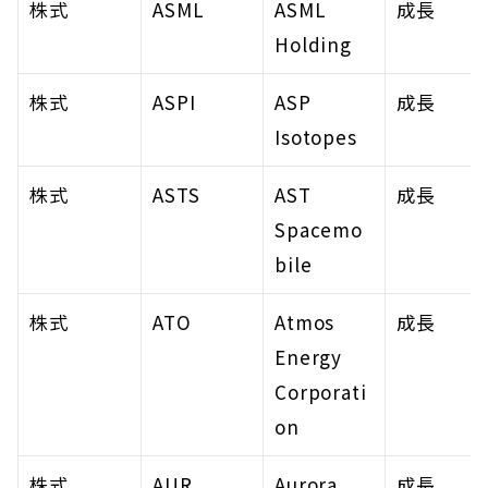
株式
ASML
ASML 
成長
Holding
株式
ASPI
ASP 
成長
Isotopes
株式
ASTS
AST 
成長
Spacemo
bile
株式
ATO
Atmos 
成長
Energy 
Corporati
on
株式
AUR
Aurora 
成長