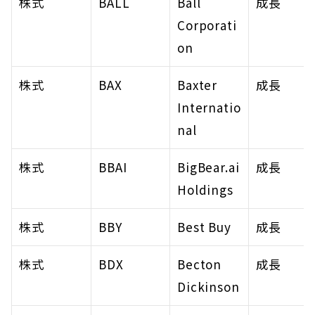
株式
BALL
Ball 
成長
Corporati
on
株式
BAX
Baxter 
成長
Internatio
nal
株式
BBAI
BigBear.ai 
成長
Holdings
株式
BBY
Best Buy
成長
株式
BDX
Becton 
成長
Dickinson