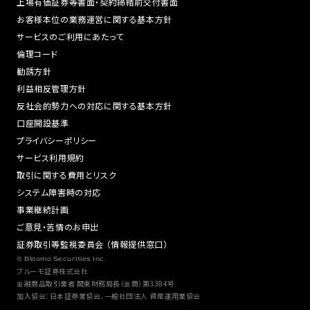
上場有価証券等書面・契約締結前交付書面
お客様本位の業務運営に関する基本方針
サービスのご利用にあたって
倫理コード
勧誘方針
利益相反管理方針
反社会的勢力への対応に関する基本方針
口座開設基準
プライバシーポリシー
サービス利用規約
取引に関する費用とリスク
システム障害時の対応
事業継続計画
ご意見・苦情のお申出
証券取引等監視委員会 （情報提供窓口）
© Bloomo Securities Inc.
ブルーモ証券株式会社
金融商品取引業者 関東財務局長（金商）第3384号
加入協会：日本証券業協会、一般社団法人 資産運用業協会