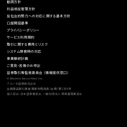
勧誘方針
利益相反管理方針
反社会的勢力への対応に関する基本方針
口座開設基準
プライバシーポリシー
サービス利用規約
取引に関する費用とリスク
システム障害時の対応
事業継続計画
ご意見・苦情のお申出
証券取引等監視委員会 （情報提供窓口）
© Bloomo Securities Inc.
ブルーモ証券株式会社
金融商品取引業者 関東財務局長（金商）第3384号
加入協会：日本証券業協会、一般社団法人 資産運用業協会