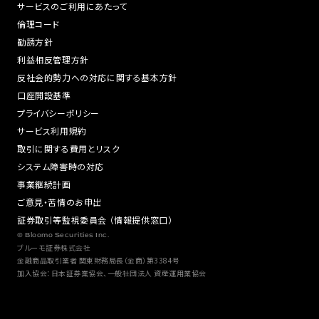
サービスのご利用にあたって
倫理コード
勧誘方針
利益相反管理方針
反社会的勢力への対応に関する基本方針
口座開設基準
プライバシーポリシー
サービス利用規約
取引に関する費用とリスク
システム障害時の対応
事業継続計画
ご意見・苦情のお申出
証券取引等監視委員会 （情報提供窓口）
© Bloomo Securities Inc.
ブルーモ証券株式会社
金融商品取引業者 関東財務局長（金商）第3384号
加入協会：日本証券業協会、一般社団法人 資産運用業協会