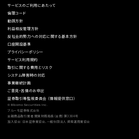
サービスのご利用にあたって
倫理コード
勧誘方針
利益相反管理方針
反社会的勢力への対応に関する基本方針
口座開設基準
プライバシーポリシー
サービス利用規約
取引に関する費用とリスク
システム障害時の対応
事業継続計画
ご意見・苦情のお申出
証券取引等監視委員会 （情報提供窓口）
© Bloomo Securities Inc.
ブルーモ証券株式会社
金融商品取引業者 関東財務局長（金商）第3384号
加入協会：日本証券業協会、一般社団法人 資産運用業協会