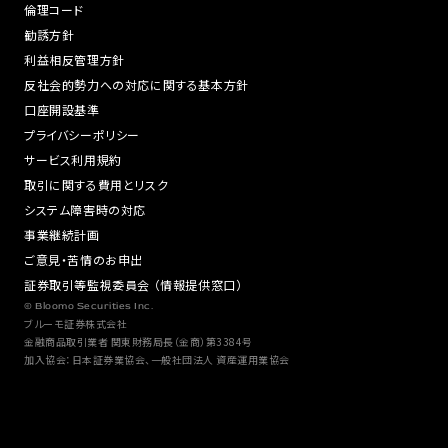
倫理コード
勧誘方針
利益相反管理方針
反社会的勢力への対応に関する基本方針
口座開設基準
プライバシーポリシー
サービス利用規約
取引に関する費用とリスク
システム障害時の対応
事業継続計画
ご意見・苦情のお申出
証券取引等監視委員会 （情報提供窓口）
© Bloomo Securities Inc.
ブルーモ証券株式会社
金融商品取引業者 関東財務局長（金商）第3384号
加入協会：日本証券業協会、一般社団法人 資産運用業協会