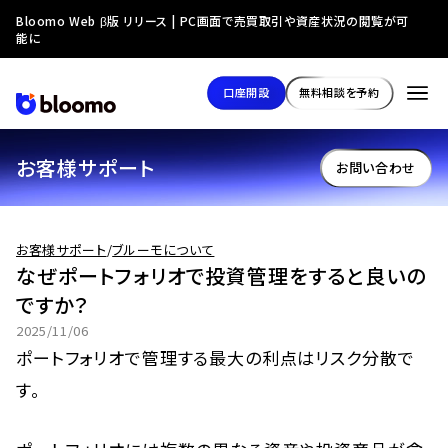
Bloomo Web β版 リリース | PC画面で売買取引や資産状況の閲覧が可
能に
口座開設
無料相談を予約
お客様サポート
お問い合わせ
お客様サポート
/
ブルーモについて
なぜポートフォリオで投資管理をすると良いの
ですか？
2025/11/06
ポートフォリオで管理する最大の利点はリスク分散で
す。