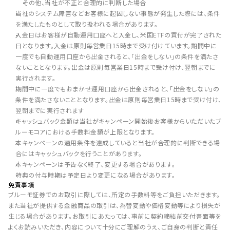
その他、当社が不正と合理的に判断した場合
当社のシステム障害などお客様に起因しない事態が発生した際には、条件
を満たしたものとして取り扱われる場合があります。
入金日はお客様が自動運用口座へと入金し、米国ETFの買付が完了された
日となります。入金は原則毎営業日15時まで受け付けています。期間中に
一度でも自動運用口座から出金されると、「出金をしない」の条件を満たさ
ないこととなります。出金は原則毎営業日15時まで受け付け、翌朝までに
実行されます。
期間中に一度でもおまかせ運用口座から出金されると、「出金をしない」の
条件を満たさないこととなります。出金は原則毎営業日15時まで受け付け、
翌朝までに実行されます
キャッシュバック金額は当社がキャンペーン開始後お客様からいただいたブ
ルーモコアにおける手数料金額が上限となります。
本キャンペーンの適用条件を達成していると当社が合理的に判断できる場
合にはキャッシュバックを行うことがあります。
本キャンペーンは予告なく終了、変更する場合があります。
特典の付与時期は予定日より変更になる場合があります。
免責事項
ブルーモ証券でのお取引に際しては、所定の手数料等をご負担いただきます。
また当社が提供する金融商品の取引は、為替変動や価格変動等により損失が
生じる場合があります。お取引にあたっては、事前に契約締結前交付書面等を
よくお読みいただき、内容について十分にご理解のうえ、ご自身の判断と責任