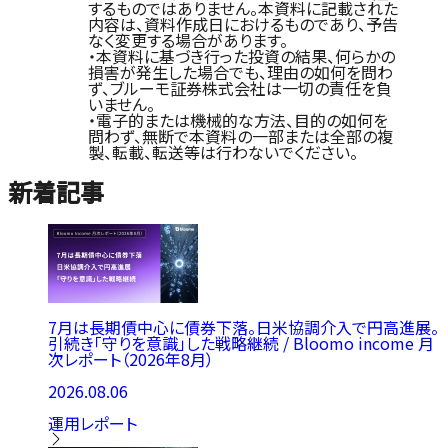
するものではありません。本資料に記載された
内容は、資料作成日におけるものであり、予告
なく変更する場合があります。
・本資料に基づき行った投資の結果、何らかの
損害が発生した場合でも、理由の如何を問わ
ず、ブルーモ証券株式会社は一切の責任を負
いません。
・電子的または機械的な方法、目的の如何を
問わず、無断で本資料の一部または全部の複
製、転載、転送等は行わないでください。
新着記事
7月は長期債中心に債券下落。日米協調介入で円高進展。
引続き「守りを意識」した戦略継続 / Bloomo income 月
次レポート（2026年8月）
2026.08.06
運用レポート