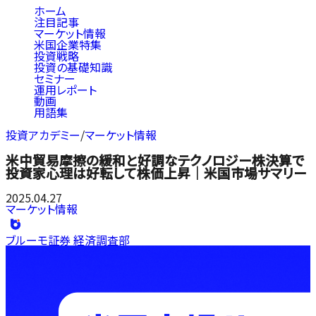
ホーム
注目記事
マーケット情報
米国企業特集
投資戦略
投資の基礎知識
セミナー
運用レポート
動画
用語集
投資アカデミー
/
マーケット情報
米中貿易摩擦の緩和と好調なテクノロジー株決算で
投資家心理は好転して株価上昇｜米国市場サマリー
2025.04.27
マーケット情報
ブルーモ証券 経済調査部