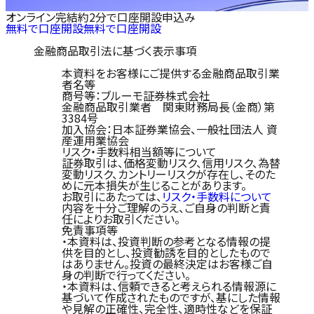
オンライン完結
約2分で口座開設申込み
無料で口座開設
無料で口座開設
金融商品取引法に基づく表示事項
本資料をお客様にご提供する金融商品取引業
者名等
商号等：ブルーモ証券株式会社
金融商品取引業者 関東財務局長（金商）第
3384号
加入協会：日本証券業協会、一般社団法人 資
産運用業協会
リスク・手数料相当額等について
証券取引は、価格変動リスク、信用リスク、為替
変動リスク、カントリーリスクが存在し、そのた
めに元本損失が生じることがあります。
お取引にあたっては、
リスク・手数料について
内容を十分ご理解のうえ、ご自身の判断と責
任によりお取引ください。
免責事項等
・本資料は、投資判断の参考となる情報の提
供を目的とし、投資勧誘を目的としたもので
はありません。投資の最終決定はお客様ご自
身の判断で行ってください。
・本資料は、信頼できると考えられる情報源に
基づいて作成されたものですが、基にした情報
や見解の正確性、完全性、適時性などを保証