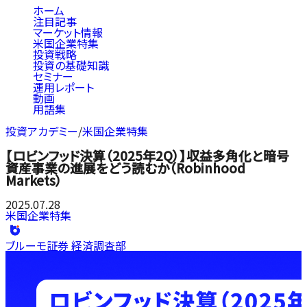
ホーム
注目記事
マーケット情報
米国企業特集
投資戦略
投資の基礎知識
セミナー
運用レポート
動画
用語集
投資アカデミー
/
米国企業特集
【ロビンフッド決算（2025年2Q）】収益多角化と暗号
資産事業の進展をどう読むか（Robinhood
Markets）
2025.07.28
米国企業特集
ブルーモ証券 経済調査部