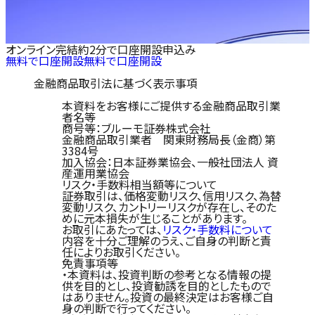
オンライン完結
約2分で口座開設申込み
無料で口座開設
無料で口座開設
金融商品取引法に基づく表示事項
本資料をお客様にご提供する金融商品取引業
者名等
商号等：ブルーモ証券株式会社
金融商品取引業者 関東財務局長（金商）第
3384号
加入協会：日本証券業協会、一般社団法人 資
産運用業協会
リスク・手数料相当額等について
証券取引は、価格変動リスク、信用リスク、為替
変動リスク、カントリーリスクが存在し、そのた
めに元本損失が生じることがあります。
お取引にあたっては、
リスク・手数料について
内容を十分ご理解のうえ、ご自身の判断と責
任によりお取引ください。
免責事項等
・本資料は、投資判断の参考となる情報の提
供を目的とし、投資勧誘を目的としたもので
はありません。投資の最終決定はお客様ご自
身の判断で行ってください。